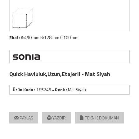
Ebat:
A:450 mm B:128 mm C:100 mm
Quick Havluluk,Uzun,Etajerli - Mat Siyah
Ürün Kodu :
185245
• Renk :
Mat Siyah
PAYLAŞ
YAZDIR
TEKNİK DOKÜMAN