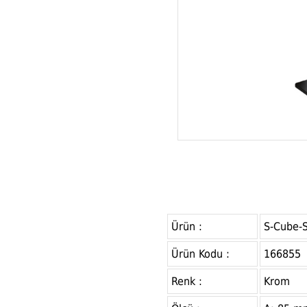
Ürün :
S-Cube-S
Ürün Kodu :
166855
Renk :
Krom