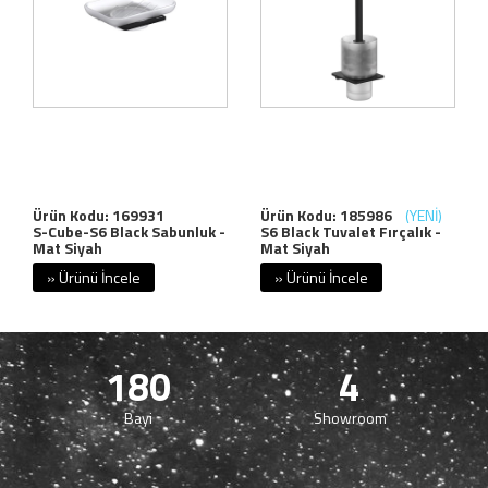
Ürün Kodu: 169931
Ürün Kodu: 185986
(YENİ)
S-Cube-S6 Black Sabunluk -
S6 Black Tuvalet Fırçalık -
Mat Siyah
Mat Siyah
» Ürünü İncele
» Ürünü İncele
180
4
Bayi
Showroom