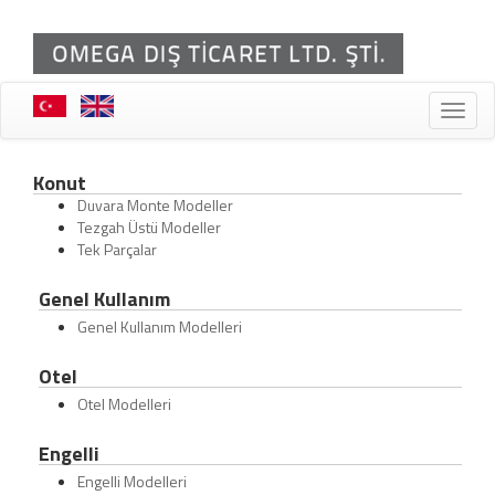
Toggle
naviga
Konut
Duvara Monte Modeller
Tezgah Üstü Modeller
Tek Parçalar
Genel Kullanım
Genel Kullanım Modelleri
Otel
Otel Modelleri
Engelli
Engelli Modelleri