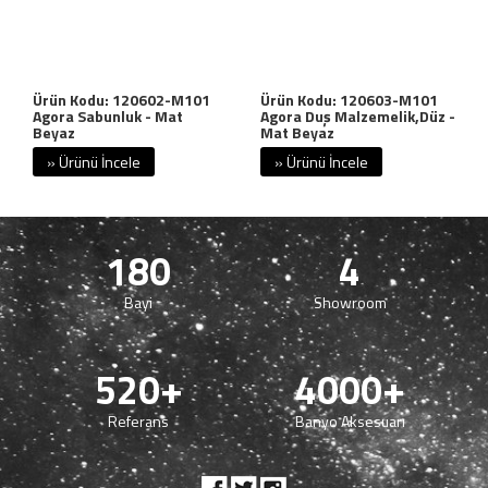
Ürün Kodu: 120602-M101
Ürün Kodu: 120603-M101
Agora Sabunluk - Mat
Agora Duş Malzemelik,Düz -
Beyaz
Mat Beyaz
» Ürünü İncele
» Ürünü İncele
180
4
Bayi
Showroom
520+
4000+
Referans
Banyo Aksesuarı