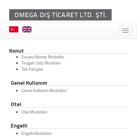
Toggle
naviga
Konut
Duvara Monte Modeller
Tezgah Üstü Modeller
Tek Parçalar
Genel Kullanım
Genel Kullanım Modelleri
Otel
Otel Modelleri
Engelli
Engelli Modelleri