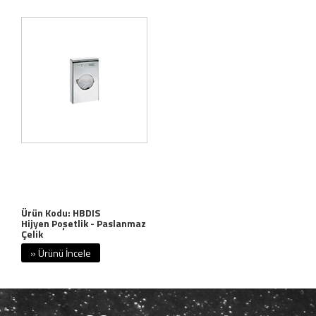
Ürün Kodu: HBDIS
Hijyen Poşetlik - Paslanmaz
Çelik
» Ürünü İncele