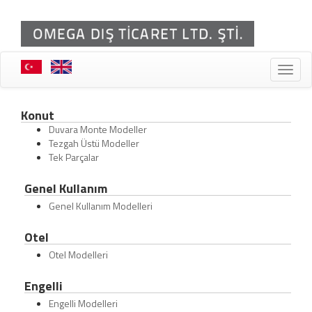
Toggle
naviga
Konut
Duvara Monte Modeller
Tezgah Üstü Modeller
Tek Parçalar
Genel Kullanım
Genel Kullanım Modelleri
Otel
Otel Modelleri
Engelli
Engelli Modelleri