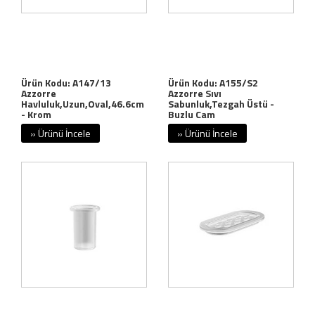
Ürün Kodu: A147/13
Ürün Kodu: A155/S2
Azzorre
Azzorre Sıvı
Havluluk,Uzun,Oval,46.6cm
Sabunluk,Tezgah Üstü -
- Krom
Buzlu Cam
» Ürünü İncele
» Ürünü İncele