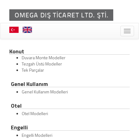
Toggle
naviga
Konut
Duvara Monte Modeller
Tezgah Üstü Modeller
Tek Parçalar
Genel Kullanım
Genel Kullanım Modelleri
Otel
Otel Modelleri
Engelli
Engelli Modelleri