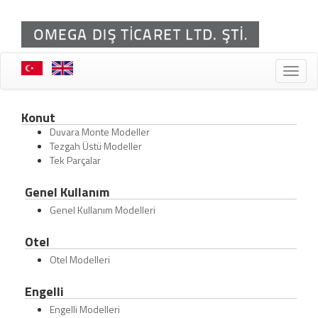
Toggle
naviga
Konut
Duvara Monte Modeller
Tezgah Üstü Modeller
Tek Parçalar
Genel Kullanım
Genel Kullanım Modelleri
Otel
Otel Modelleri
Engelli
Engelli Modelleri