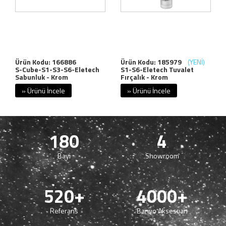
Ürün Kodu: 166886
Ürün Kodu: 185979
(YENİ)
S-Cube-S1-S3-S6-Eletech
S1-S6-Eletech Tuvalet
Sabunluk - Krom
Fırçalık - Krom
» Ürünü İncele
» Ürünü İncele
180
4
Bayi
Showroom
520+
4000+
Referans
Banyo Aksesuarı