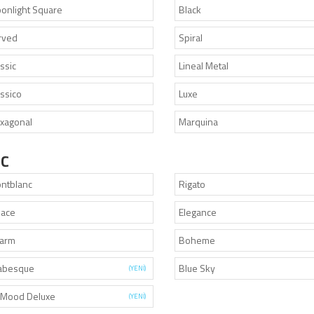
onlight Square
Black
rved
Spiral
ssic
Lineal Metal
assico
Luxe
xagonal
Marquina
SC
ntblanc
Rigato
lace
Elegance
arm
Boheme
abesque
Blue Sky
(YENİ)
Mood Deluxe
(YENİ)