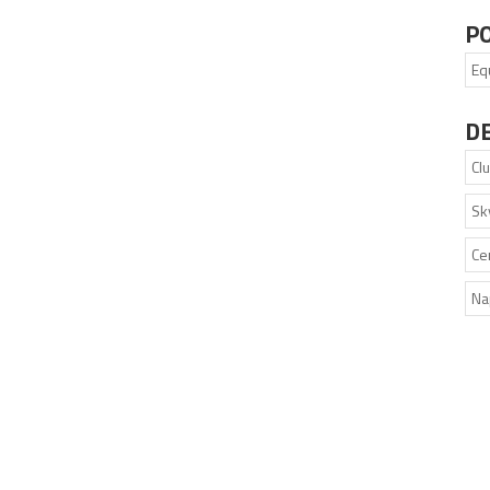
P
Eq
D
Cl
Sk
Ce
Na
180