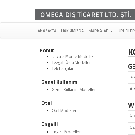
ANASAYFA
HAKKIMIZDA
MARKALAR
ÜRÜNLE
K
Konut
Duvara Monte Modeller
Tezgah Üstü Modeller
G
Tek Parçalar
Isi
Genel Kullanım
Br
Genel Kullanım Modelleri
Otel
W
Otel Modelleri
Gr
Engelli
Ga
Engelli Modelleri