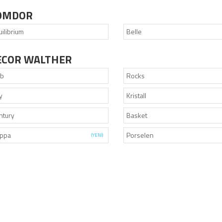
OMDOR
uilibrium
Belle
ECOR WALTHER
ub
Rocks
y
Kristall
ntury
Basket
ppa
Porselen
(YENİ)
4
520+