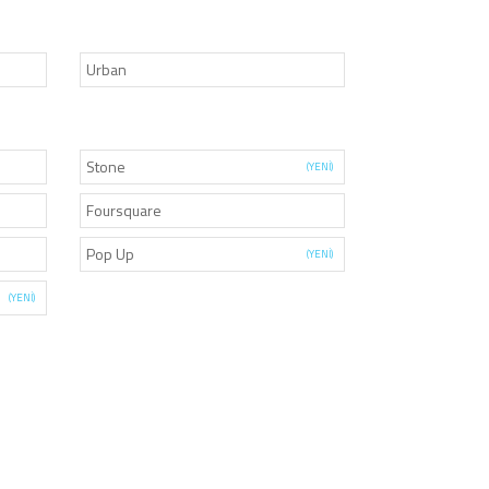
Urban
Stone
(YENİ)
Foursquare
Pop Up
(YENİ)
(YENİ)
4000+