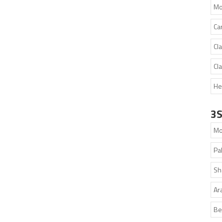
Mo
Ca
Cla
Cl
He
3
Mo
Pa
Sh
Ar
Be