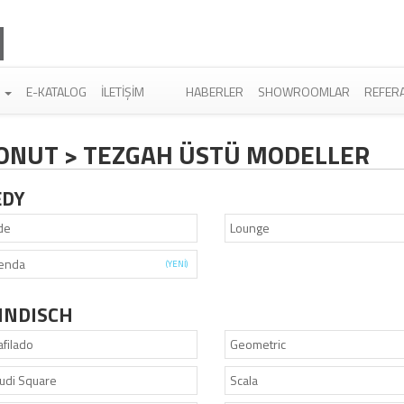
R
E-KATALOG
İLETIŞIM
HABERLER
SHOWROOMLAR
REFER
ONUT > TEZGAH ÜSTÜ MODELLER
EDY
de
Lounge
enda
(YENİ)
INDISCH
afilado
Geometric
udi Square
Scala