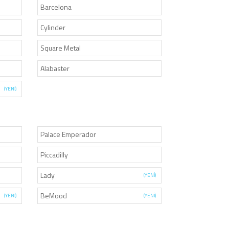
Barcelona
Cylinder
Square Metal
Alabaster
(YENİ)
Palace Emperador
Piccadilly
Lady
(YENİ)
BeMood
(YENİ)
(YENİ)