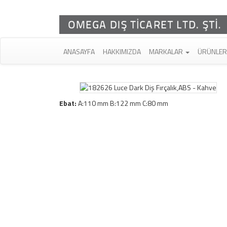
ANASAYFA
HAKKIMIZDA
MARKALAR
ÜRÜNLE
Ebat:
A:110 mm B:122 mm C:80 mm