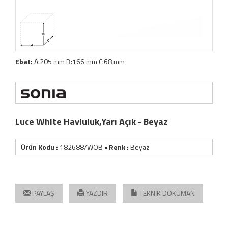
Ebat:
A:205 mm B:166 mm C:68 mm
Luce White Havluluk,Yarı Açık - Beyaz
Ürün Kodu :
182688/WOB
• Renk :
Beyaz
PAYLAŞ
YAZDIR
TEKNİK DOKÜMAN