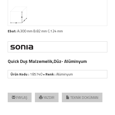
Ebat:
A:300 mm B:82 mm C:124 mm
Quick Duş Malzemelik,Düz- Alüminyum
Ürün Kodu :
185740
• Renk :
Alüminyum
PAYLAŞ
YAZDIR
TEKNİK DOKÜMAN