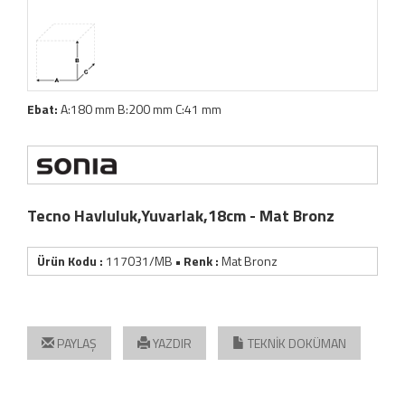
Ebat:
A:180 mm B:200 mm C:41 mm
Tecno Havluluk,Yuvarlak,18cm - Mat Bronz
Ürün Kodu :
117031/MB
• Renk :
Mat Bronz
PAYLAŞ
YAZDIR
TEKNİK DOKÜMAN