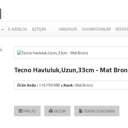
R
E-KATALOG
İLETIŞIM
HABERLER
SHOWROOMLAR
REFER
Tecno Havluluk,Uzun,33cm - Mat Bron
Ürün Kodu :
116799/MB
• Renk :
Mat Bronz
PAYLAŞ
YAZDIR
TEKNİK DOKÜMAN