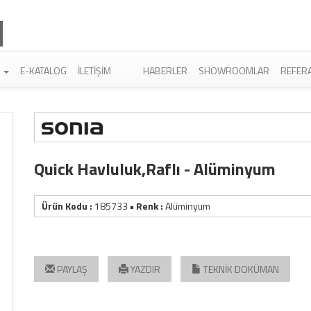
R
E-KATALOG
İLETIŞIM
HABERLER
SHOWROOMLAR
REFER
Quick Havluluk,Raflı - Alüminyum
Ürün Kodu :
185733
• Renk :
Alüminyum
PAYLAŞ
YAZDIR
TEKNİK DOKÜMAN