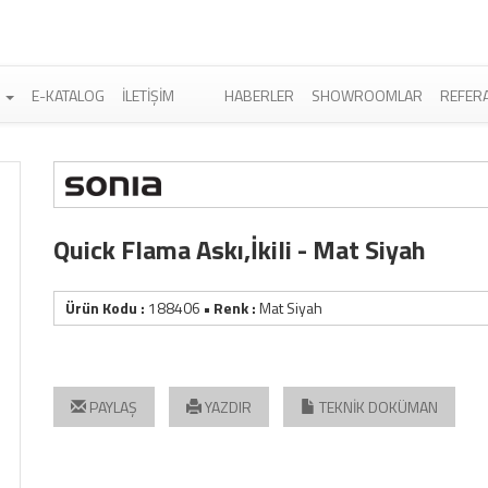
R
E-KATALOG
İLETIŞIM
HABERLER
SHOWROOMLAR
REFER
Quick Flama Askı,İkili - Mat Siyah
Ürün Kodu :
188406
• Renk :
Mat Siyah
PAYLAŞ
YAZDIR
TEKNİK DOKÜMAN