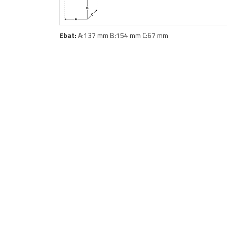
Ebat:
A:137 mm B:154 mm C:67 mm
180
Bayi