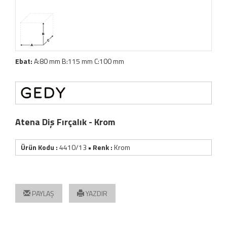
Ebat:
A:80 mm B:115 mm C:100 mm
Atena Diş Fırçalık - Krom
Ürün Kodu :
4410/13
• Renk :
Krom
PAYLAŞ
YAZDIR