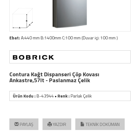
Ebat:
A:440 mm B:1400mm C:100 mm (Duvar içi: 100 mm )
Contura Kağt Dispanseri Çöp Kovası
Ankastre,57lt - Paslanmaz Çelik
Ürün Kodu :
B-43944
• Renk :
Parlak Çelik
PAYLAŞ
YAZDIR
TEKNİK DOKÜMAN