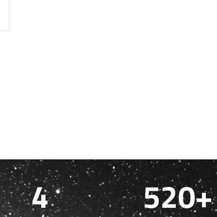
4
520+