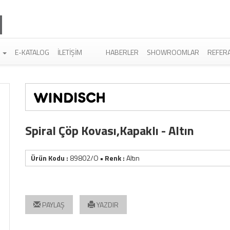
R
E-KATALOG
İLETIŞIM
HABERLER
SHOWROOMLAR
REFER
Spiral Çöp Kovası,Kapaklı - Altın
Ürün Kodu :
89802/O
• Renk :
Altın
PAYLAŞ
YAZDIR