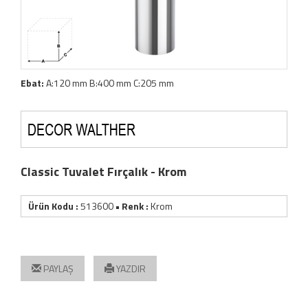
Ebat:
A:120 mm B:400 mm C:205 mm
Classic Tuvalet Fırçalık - Krom
Ürün Kodu :
513600
• Renk :
Krom
PAYLAŞ
YAZDIR