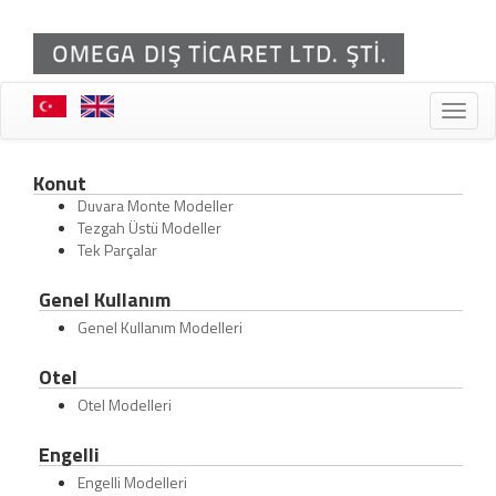
Toggle
naviga
Konut
Duvara Monte Modeller
Tezgah Üstü Modeller
Tek Parçalar
Genel Kullanım
Genel Kullanım Modelleri
Otel
Otel Modelleri
Engelli
Engelli Modelleri