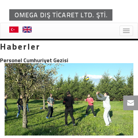
Toggle
naviga
Haberler
Personel Cumhuriyet Gezisi